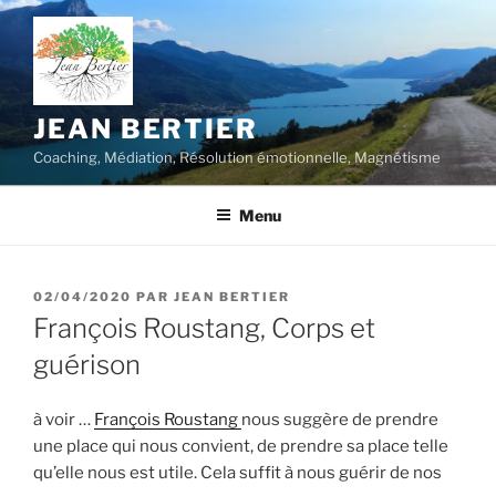
Aller
au
contenu
principal
JEAN BERTIER
Coaching, Médiation, Résolution émotionnelle, Magnétisme
Menu
PUBLIÉ
02/04/2020
PAR
JEAN BERTIER
LE
François Roustang, Corps et
guérison
à voir …
François Roustang
nous suggère de prendre
une place qui nous convient, de prendre sa place telle
qu’elle nous est utile. Cela suffit à nous guérir de nos