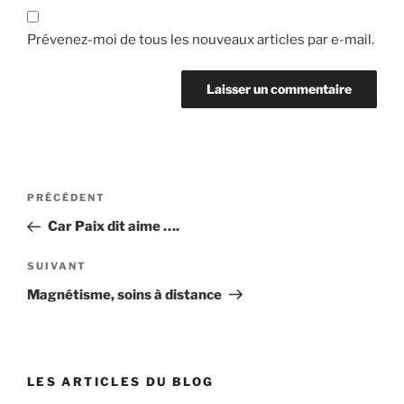
Prévenez-moi de tous les nouveaux articles par e-mail.
Navigation
Article
PRÉCÉDENT
de
précédent
Car Paix dit aime ….
l’article
Article
SUIVANT
suivant
Magnétisme, soins à distance
LES ARTICLES DU BLOG